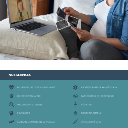
NOS SERVICES
FOURNISSEURS DE SOINS PRIMAIRES
PROFESSIONNELS PARAMÉDICAUX
ÉLECTROMYOGRAPHIE
GYNÉCOLOGIE ET OBSTÉTRIQUE
MALADIES INFECTIEUSES
PÉDIATRIE
PSYCHIATRIE
MÉDECINE INTERNE
CLINIQUE DE MÉDECINE DE VOYAGE
IMMUNOTHÉRAPIE