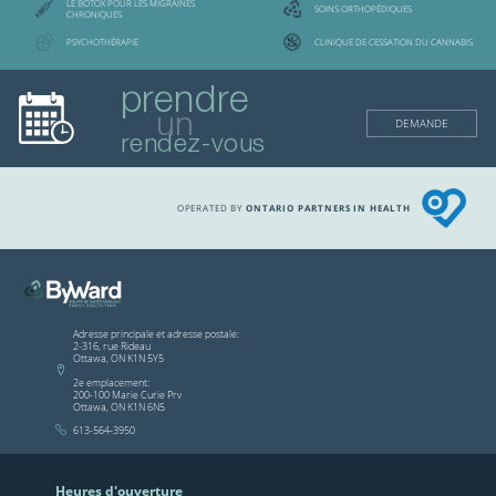
LE BOTOX POUR LES MIGRAINES
SOINS ORTHOPÉDIQUES
CHRONIQUES
PSYCHOTHÉRAPIE
CLINIQUE DE CESSATION DU CANNABIS
prendre
un
DEMANDE
rendez-vous
OPERATED BY
ONTARIO PARTNERS IN HEALTH
Adresse principale et adresse postale:
2-316, rue Rideau
Ottawa, ON K1N 5Y5
2e emplacement:
200-100 Marie Curie Prv
Ottawa, ON K1N 6N5
613-564-3950
Heures d'ouverture