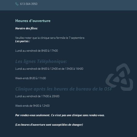
613-564-3950
Heures d'ouverture
Horaire des fêtes:
Veuillez noter que la clinique sera fermée le 7 septembre.
Les portes :
Lundi au vendredi de 8h00 à 17h00
Les lignes Téléphonique:
Lundi au vendredi de 8h00 à 12h00 et de 13h00 à 16h00
Week-ends 8h30 à 11h30
Clinique après les heures de bureau de la OSF
Lundi au vendredi de 17h00 à 20h00
Week-ends de 9h00 à 12h00
Par rendez-vous seulement. Ce n’est pas une clinique sans rendez-vous.
(Les heures d’ouverture sont susceptibles de changer)