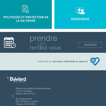
POLITIQUES ET PROTECTION DE
RESSOURCES
LA VIE PRIVÉE
prendre
un
DEMANDER
rendez-vous
OPERATED BY
ONTARIO PARTNERS IN HEALTH
Adresse principale et adresse postale:
2-316, rue Rideau
Ottawa, ON K1N 5Y5
2e emplacement:
200-100 Marie Curie Prv
Ottawa, ON K1N 6N5