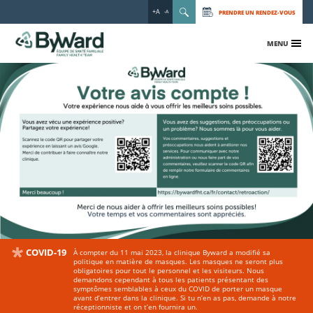
+A
PRENDRE UN RENDEZ-VOUS
-A
MENU
COVID-19
À compter du 11 mai 2023, la clinique Byward a modifié sa
politique en matière de masques. Les masques ne seront plus
obligatoires pour tout le personnel et les visiteurs. Nous
demandons cependant à tous les patients présentant des
symptômes semblables à ceux du COVID de porter un masque
avant d’entrer dans la clinique. Si tu n’en as pas, demande à notre
réceptionniste et on t’en fournira un.