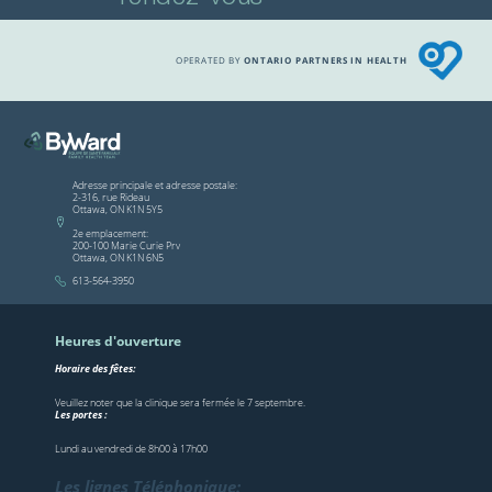
OPERATED BY
ONTARIO PARTNERS IN HEALTH
Adresse principale et adresse postale:
2-316, rue Rideau
Ottawa, ON K1N 5Y5
2e emplacement:
200-100 Marie Curie Prv
Ottawa, ON K1N 6N5
613-564-3950
Heures d'ouverture
Horaire des fêtes:
Veuillez noter que la clinique sera fermée le 7 septembre.
Les portes :
Lundi au vendredi de 8h00 à 17h00
Les lignes Téléphonique: