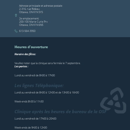
Adresse principale et adresse postale:
2-316, rue Rideau
Ottawa, ON K1N 5Y5
2e emplacement:
200-100 Marie Curie Prv
Ottawa, ON K1N 6N5
613-564-3950
Heures d'ouverture
Horaire des fêtes:
Veuillez noter que la clinique sera fermée le 7 septembre.
Les portes :
Lundi au vendredi de 8h00 à 17h00
Les lignes Téléphonique:
Lundi au vendredi de 8h00 à 12h00 et de 13h00 à 16h00
Week-ends 8h30 à 11h30
Clinique après les heures de bureau de la OSF
Lundi au vendredi de 17h00 à 20h00
Week-ends de 9h00 à 12h00