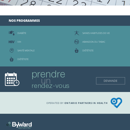
NOS PROGRAMMES
DIABÈTE
SAINES HABITUDES DE VIE
VIH
ABANDON DU TABAC
SANTÉ MENTALE
DIÉTÉTISTE
DIÉTÉTISTE
prendre
un
DEMANDE
rendez-vous
OPERATED BY
ONTARIO PARTNERS IN HEALTH