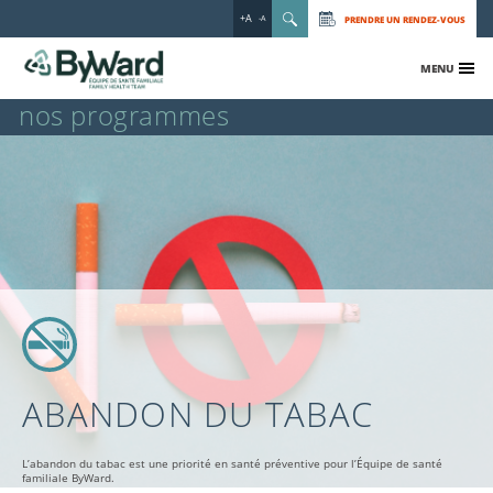
+A
PRENDRE UN RENDEZ-VOUS
-A
MENU
nos programmes
ABANDON DU TABAC
L’abandon du tabac est une priorité en santé préventive pour l’Équipe de santé
familiale ByWard.