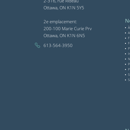
2-316, rue Rideau
Ottawa, ON K1N 5Y5
No
2e emplacement:
À
200-100 Marie Curie Prv
A
Ottawa, ON K1N 6N5
F
F
613-564-3950
P
I
N
P
P
S
S