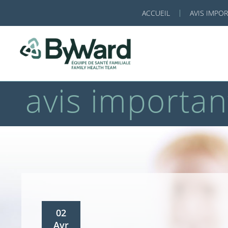
ACCUEIL
AVIS IMPO
avis importan
02
Avr