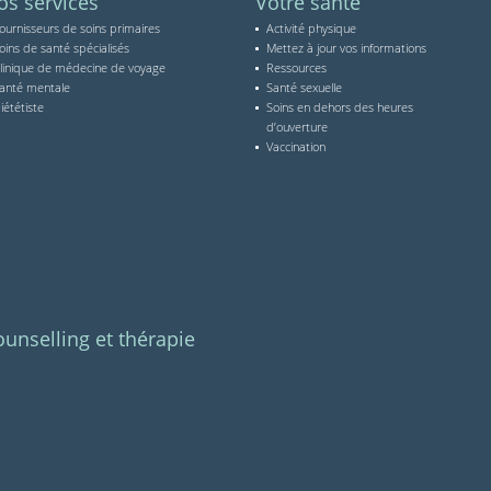
os services
Votre santé
ournisseurs de soins primaires
Activité physique
oins de santé spécialisés
Mettez à jour vos informations
linique de médecine de voyage
Ressources
anté mentale
Santé sexuelle
iététiste
Soins en dehors des heures
d’ouverture
Vaccination
unselling et thérapie