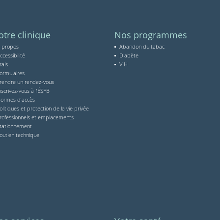
tre clinique
Nos programmes
 propos
Abandon du tabac
ccessibilité
Diabète
rais
VIH
ormulaires
rendre un rendez-vous
nscrivez-vous à l’ÉSFB
ormes d’accès
olitiques et protection de la vie privée
rofessionnels et emplacements
tationnement
outien technique